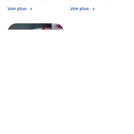
Voir plus
Voir plus
SÉRUM DE BEURRE
EN POUDRE
Le Sérum de beurre en
poudre Conaprole est
obtenu à partir de sérum
de beurre, soumis �...
Voir plus