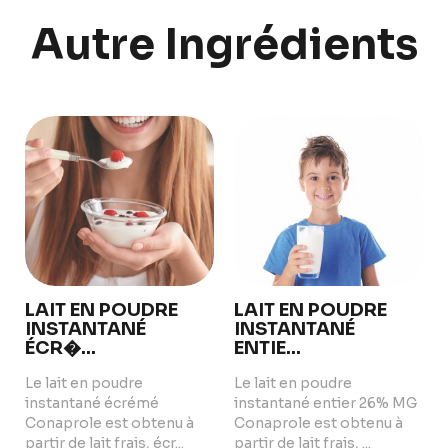
Autre Ingrédients
PRODUCTS
ABOUT US
Food Service
Annual Report
Nutricionals
Grass-fed
Our Dairy Farmers
Our Dairy Farmers
Catalogue
Supply Chain
Sustentability
Quality and Innovation
Contact
LAIT EN POUDRE
LAIT EN POUDRE
INSTANTANÉ
INSTANTANÉ
ÉCR�...
ENTIE...
Le lait en poudre
Le lait en poudre
instantané écrémé
instantané entier 26% MG
Conaprole est obtenu à
Conaprole est obtenu à
Copyright © 2024 Conaprole. All rights reserved
partir de lait frais, écr...
partir de lait frais, ...