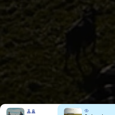
Uruguay
PRODUCTS
ABOUT US
Food Service
Annual Report
Nutricionals
Grass-fed
Our Dairy Farmers
Our Dairy Farmers
Catalogue
Supply Chain
Sustentability
Quality and Innovation
Contact
Copyright © 2024 Conaprole. All rights reserved