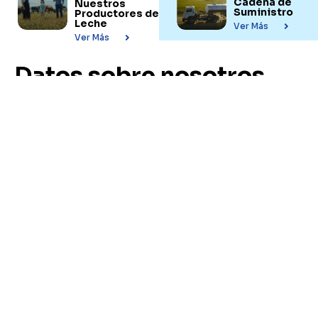
Cadena de
Nuestros
Suministro
Productores de
Leche
Ver Más
Ver Más
Datos sobre nosotros
Uruguay es el principal
exportador de leche de
América Latina
Agrícultura y
Ganaderia