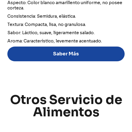
Aspecto: Color blanco amarillento uniforme, no posee
corteza.
Consistencia: Semidura, elástica.
Textura: Compacta, lisa, no granulosa.
Sabor: Láctico, suave, ligeramente salado.
Aroma: Característico, levemente acentuado.
Discover
Saber Más
Uruguay
PRODUCTS
ABOUT US
Otros Servicio de
Food Service
Annual Report
Alimentos
Nutricionals
Grass-fed
Our Dairy Farmers
Our Dairy Farmers
Catalogue
Supply Chain