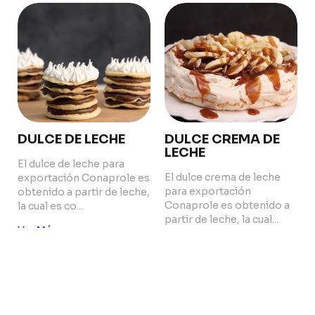
Sustentability
Quality and Innovation
Contact
DULCE DE LECHE
DULCE CREMA DE
LECHE
Copyright © 2024 Conaprole. All rights reserved
El dulce de leche para
El dulce crema de leche
exportación Conaprole es
para exportación
obtenido a partir de leche,
Conaprole es obtenido a
la cual es co...
partir de leche, la cual...
Ver Más
Ver Más