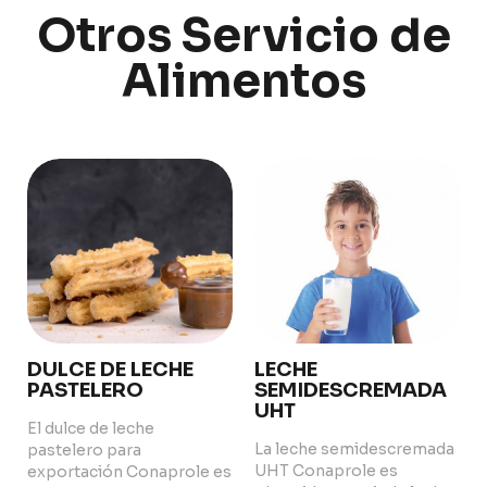
Uruguay
Otros Servicio de
Alimentos
PRODUCTS
ABOUT US
Food Service
Annual Report
Nutricionals
Grass-fed
Our Dairy Farmers
Our Dairy Farmers
Catalogue
Supply Chain
Sustentability
Quality and Innovation
Contact
DULCE DE LECHE
LECHE
PASTELERO
SEMIDESCREMADA
UHT
El dulce de leche
La leche semidescremada
pastelero para
UHT Conaprole es
exportación Conaprole es