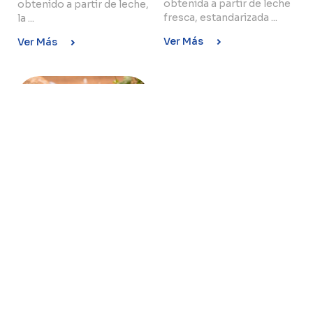
obtenida a partir de leche
obtenido a partir de leche,
Copyright © 2024 Conaprole. All rights reserved
fresca, estandarizada ...
la ...
Ver Más
Ver Más
QUESO
REGGIANITO
El queso Reggianito
Conaprole es un queso de
pasta dura, madurado. Se
obtiene a partir de ...