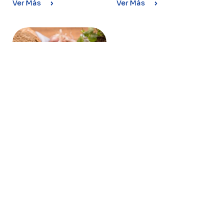
Ver Más
Ver Más
QUESO
REGGIANITO
El queso Reggianito
Conaprole es un queso de
pasta dura, madurado. Se
obtiene a partir de ...
Ver Más