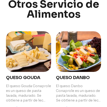
Otros Servicio de
Alimentos
PRODUCTS
ABOUT US
Food Service
Annual Report
Nutricionals
Grass-fed
Our Dairy Farmers
Our Dairy Farmers
Catalogue
Supply Chain
Sustentability
Quality and Innovation
Contact
QUESO GOUDA
QUESO DANBO
El queso Gouda Conaprole
El queso Danbo
es un queso de pasta
Conaprole es un queso de
lavada, madurado. Se
pasta lavada, madurado.
obtiene a partir de lec...
Se obtiene a partir de lec...
Copyright © 2024 Conaprole. All rights reserved