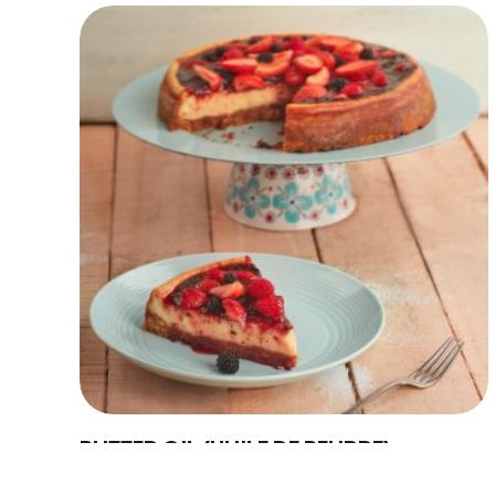
Discover
Uruguay
BUTTER OIL (HUILE DE BEURRE)
L´Huile de beurre Conaprole (Butter oil) est obtenue