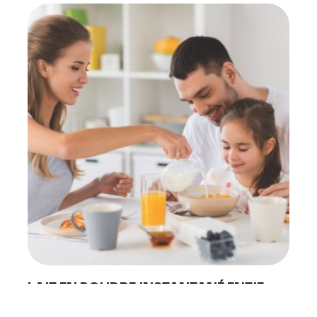
PRODUCTS
ABOUT 
Food Service
Annual R
Nutricionals
Grass-fe
Our Dairy Farmers
Our Dair
Catalogue
Supply C
Sustentab
Quality a
Contact
LAIT EN POUDRE INSTANTANÉ ENTIE...
Le lait en poudre instantané entier 28% MG