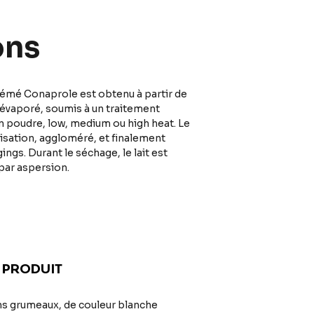
ons
rémé Conaprole est obtenu à partir de
t évaporé, soumis à un traitement
en poudre, low, medium ou high heat. Le
risation, aggloméré, et finalement
ngs. Durant le séchage, le lait est
 par aspersion.
 PRODUIT
ns grumeaux, de couleur blanche