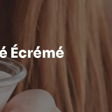
né Écrémé