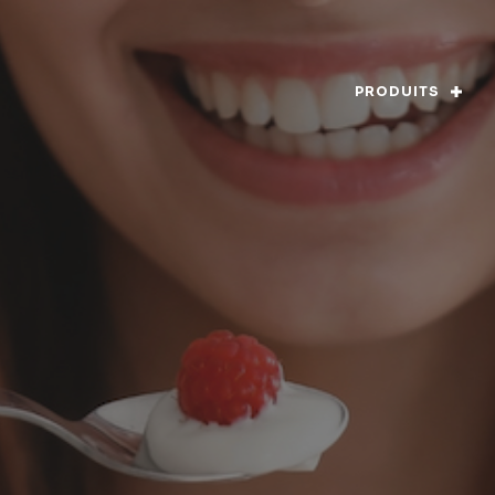
PRODUITS
vice alimentaire
Rapport annuel
Code d’éthi
Ingrédients
La société
Gouvernanc
ormations nutritionnelles
Actualités
Histoire
Nos éleveurs laitiers
Mission, visi
Chaîne d’approvisionnement
Alimentation 
Durabilité
Certification
Qualité et innovation
Nutrition
Contact