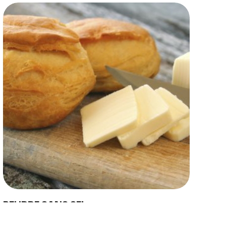
US
eport
d
y Farmers
hain
ility
nd Innovation
Copyright © 2024 Conaprole. All rights reserved
BEURRE SANS SEL
Le beurre sans sel Conaprole et obtenu à partir de