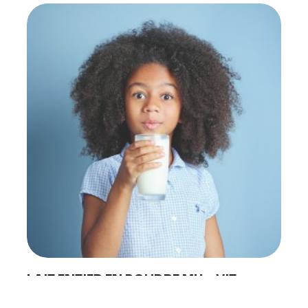
PRODUCTS
ABOUT 
Food Service
Annual R
Nutricionals
Grass-fe
Our Dairy Farmers
Our Dair
Catalogue
Supply C
Sustentab
Quality a
Contact
LAIT ENTIER EN POUDRE MH – VIT...
Le lait entier en poudre Medium Heat, vitaminé