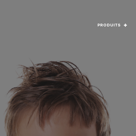
PRODUITS
vice alimentaire
Rapport annuel
Code d’éthi
Ingrédients
La société
Gouvernanc
ormations nutritionnelles
Actualités
Histoire
Nos éleveurs laitiers
Mission, visi
Chaîne d’approvisionnement
Alimentation 
Durabilité
Certification
Qualité et innovation
Nutrition
Contact