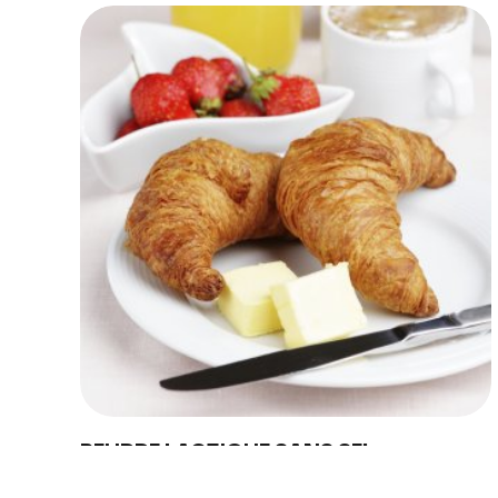
Discover
Uruguay
BEURRE LACTIQUE SANS SEL
Le Beurre lactique sans sel Conaprole est obtenu à