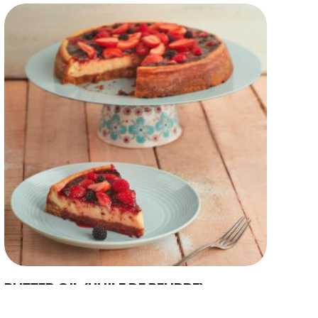
US
eport
d
y Farmers
hain
ility
nd Innovation
Copyright © 2024 Conaprole. All rights reserved
BUTTER OIL (HUILE DE BEURRE)
L´Huile de beurre Conaprole (Butter oil) est obtenue